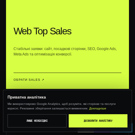
Web Top Sales
Стабільні заявки: сайт, посадкові сторінки, SEO, Google Ads,
Meta Ads та оптимізація конверсії.
ОБРАТИ SALES ↗︎
Приватна аналітика
03 / CRM
Ми використовуємо Google Analytics, щоб розуміти, які сторінки та послуги
корисні. Рекламне зберігання залишається вимкненим.
Докладніше
ЛИШЕ НЕОБХІДНІ
ДОЗВОЛИТИ АНАЛІТИКУ
CALL
VIBER
TELEGRAM