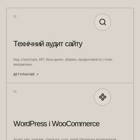
01
Технічний аудит сайту
Код, структура, API, база даних, форми, продуктивність і план
виправлень.
ДЕТАЛЬНІШЕ ↗︎
02
WordPress і WooCommerce
Аудит тем, плагінів, checkout, cron, email і безпечна модернізація.