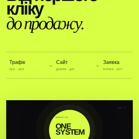
кліку
до продажу.
Трафік
Сайт
Заявка
→
→
SEO · ADS
ДОВІРА · ДІЯ
ФОРМА · БОТ
24 / 7
WEBTOP / OS
ONE
SYSTEM