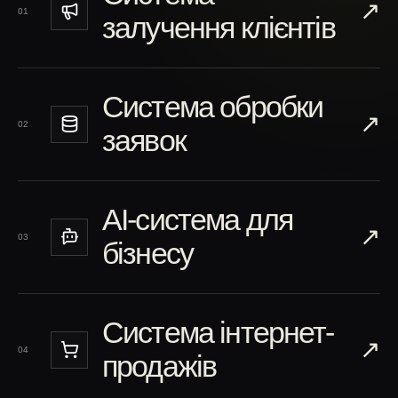
↗︎
01
залучення клієнтів
Система обробки
↗︎
02
заявок
AI-система для
↗︎
03
бізнесу
Система інтернет-
↗︎
04
продажів