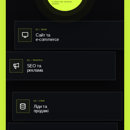
CONNECTED GROWTH
ENGINE
01 / WEB
Сайт та
e-commerce
02 / TRAFFIC
SEO та
реклама
03 / CRM
Ліди та
продажі