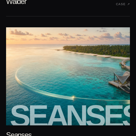
Walder
CASE ↗︎
SEANSE
Seanses