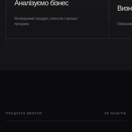
Аналізуємо бізнес
Визн
Розбираємо продукт, клієнтів і процес
продажу.
Обираємо
Пакети послуг WEBTOP
ПРОДУКТИ WEBTOP
06 ПАКЕТІВ