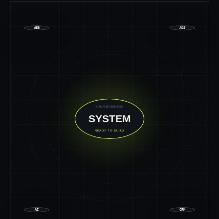
WEB
ADS
YOUR BUSINESS
SYSTEM
READY TO BUILD
AI
CRM