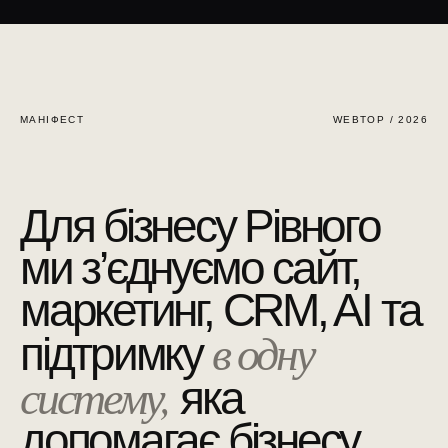
Підхід і досвід WEBTOP
МАНІФЕСТ
WEBTOP / 2026
Для бізнесу Рівного
ми з’єднуємо сайт,
маркетинг, CRM, AI та
в одну
підтримку
систему,
яка
допомагає бізнесу