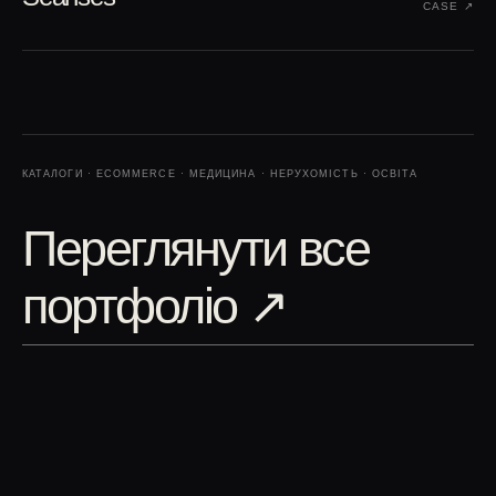
CASE ↗︎
КАТАЛОГИ · ECOMMERCE · МЕДИЦИНА · НЕРУХОМІСТЬ · ОСВІТА
Переглянути все
портфоліо
↗︎